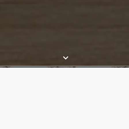
ALQUILER
Encuentra el hogar perfecto para ti con
nuestras opciones de alquiler excepcionales
o pon en nuestras tu inmueble y di adiós a las
preocupaciones.